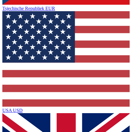
Tsjechische Republiek
EUR
USA
USD