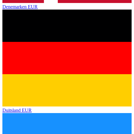
Denemarken
EUR
Duitsland
EUR