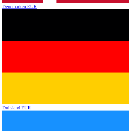
Denemarken
EUR
Duitsland
EUR