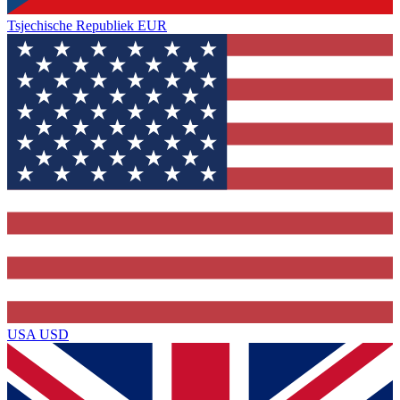
Tsjechische Republiek
EUR
USA
USD