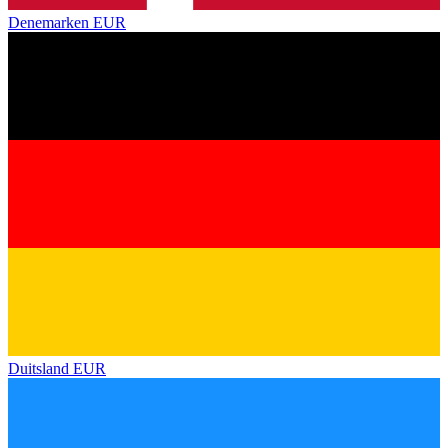
Denemarken
EUR
Duitsland
EUR