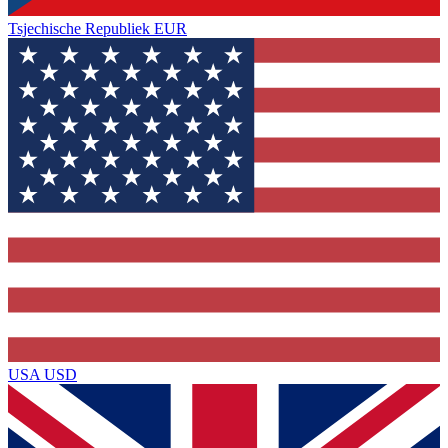
Tsjechische Republiek
EUR
USA
USD