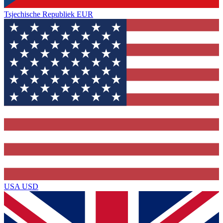
Tsjechische Republiek
EUR
USA
USD