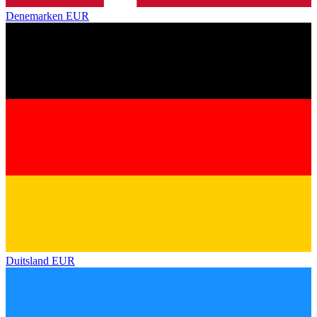
Denemarken
EUR
Duitsland
EUR