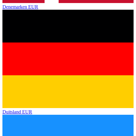
Denemarken
EUR
Duitsland
EUR