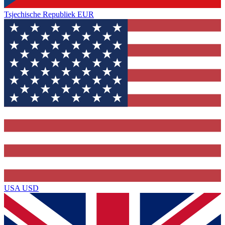
Tsjechische Republiek
EUR
USA
USD