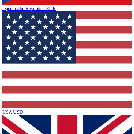
Tsjechische Republiek
EUR
USA
USD