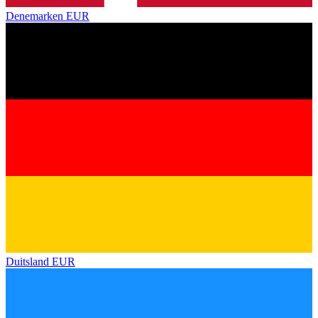
Denemarken
EUR
Duitsland
EUR