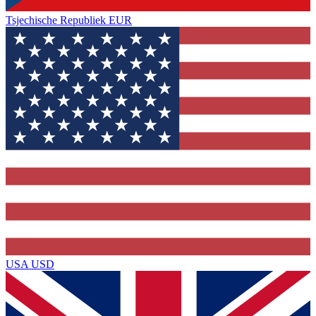
Tsjechische Republiek
EUR
USA
USD