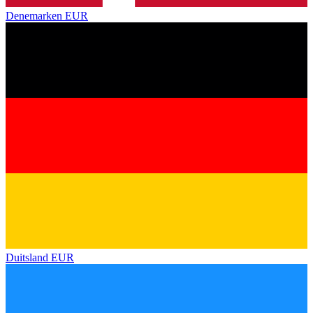
Denemarken
EUR
Duitsland
EUR