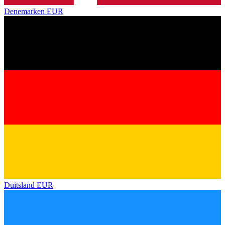
Denemarken
EUR
Duitsland
EUR