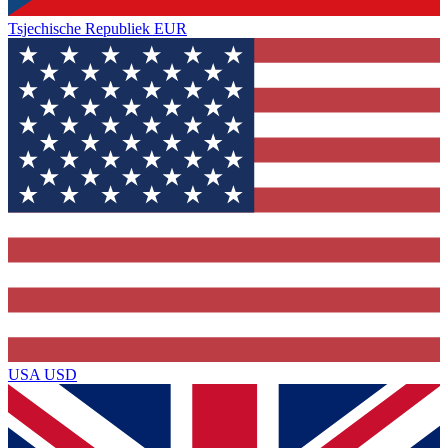
Tsjechische Republiek
EUR
USA
USD