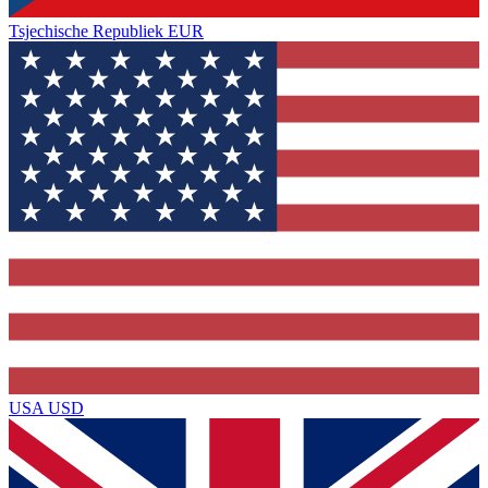
Tsjechische Republiek
EUR
USA
USD