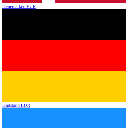
Denemarken
EUR
Duitsland
EUR