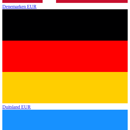
Denemarken
EUR
Duitsland
EUR