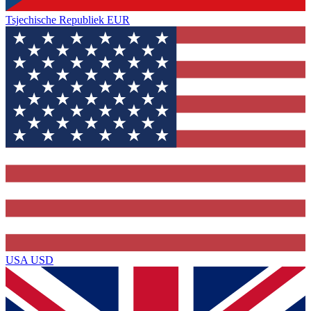
Tsjechische Republiek
EUR
USA
USD