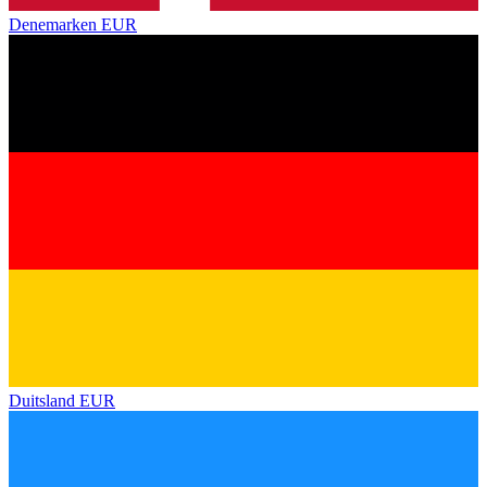
Denemarken
EUR
Duitsland
EUR