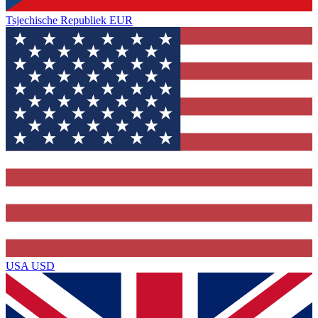
Tsjechische Republiek
EUR
USA
USD